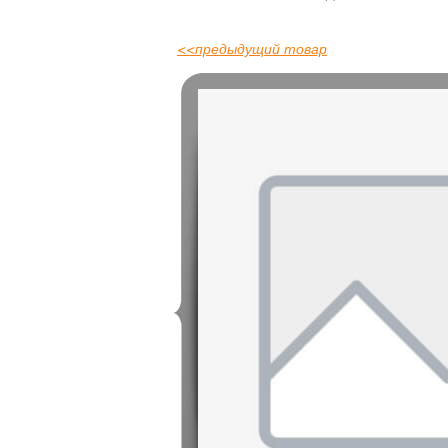
<<
предыдущий товар