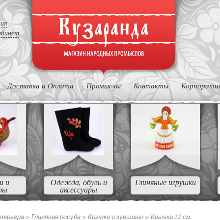
ция
абинет
Доставка и Оплата
Промыслы
Контакты
Корпорати
и и
Одежда, обувь и
Глиняные игрушки
ры
аксессуары
нтерьера
>
Глиняная посуда
>
Крынки и кувшины
>
Крынка 22 см.