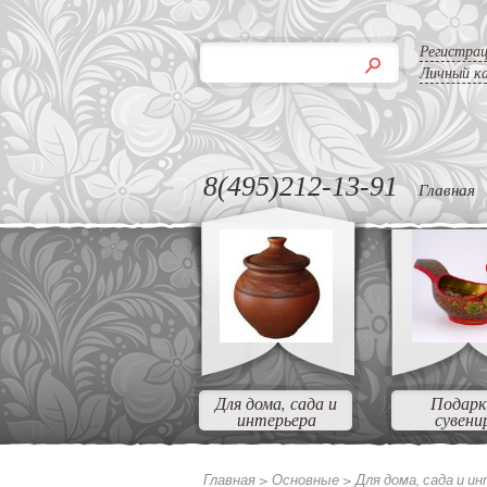
Регистра
Личный к
8(495)212-13-91
Главная
Для дома, сада и
Подарк
интерьера
сувени
Главная >
Основные
>
Для дома, сада и и