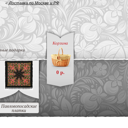
<
Доставка по Москве и РФ
Корзина
вные подарки
0 р.
Павловопосадские
платки