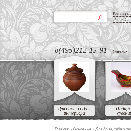
Регистра
Личный к
8(495)212-13-91
Главная
Для дома, сада и
Подарк
интерьера
сувени
Главная >
Основные
>
Для дома, сада и и