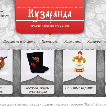
ция
абинет
Доставка и Оплата
Промыслы
Контакты
Корпорати
и и
Одежда, обувь и
Глиняные игрушки
ры
аксессуары
нтерьера
>
Глиняная посуда
>
Горшки и казаны
>
Горшочек "Вари!" №1 мал