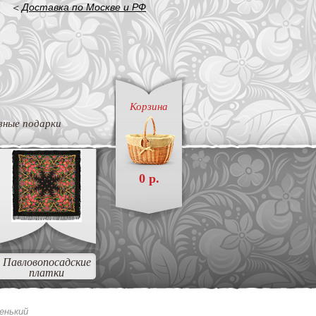
<
Доставка по Москве и РФ
Корзина
вные подарки
0 р.
Павловопосадские
платки
енький