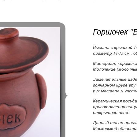
Горшочек "
Высота с крышкой 16-
диаметр 14-15 см., об
Материал: керамика,
Молочение (молочный
Замечательные изде
гончарном круге вр
рук мастера и части
Керамическая посуд
приготовления пищи 
открытого огня.
Данный товар произв
Московской области