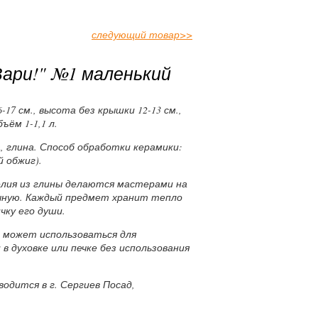
следующий товар
>>
Вари!" №1 маленький
17 см., высота без крышки 12-13 см.,
ъём 1-1,1 л.
 глина. Способ обработки керамики:
 обжиг).
лия из глины делаются мастерами на
учную. Каждый предмет хранит тепло
чку его души.
а может использоваться для
в духовке или печке без использования
одится в г. Сергиев Посад,
.