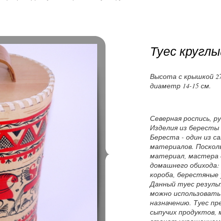
Туес круглый
Высота с крышкой 27-
диаметр 14-15 см.
Северная роспись, р
Изделия из бересты
Береста - один из с
материалов. Поскол
материал, мастера 
домашнего обихода: 
короба, берестяные 
Данный туес резуль
можно использовать 
назначению. Туес пр
сыпучих продуктов, 