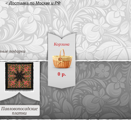
<
Доставка по Москве и РФ
Корзина
вные подарки
0 р.
Павловопосадские
платки