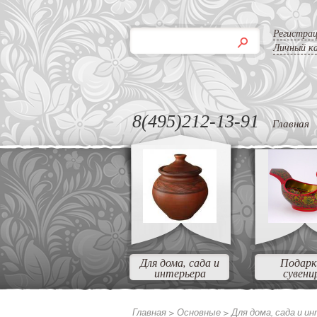
Регистра
Личный к
8(495)212-13-91
Главная
Для дома, сада и
Подарк
интерьера
сувени
Главная >
Основные
>
Для дома, сада и и