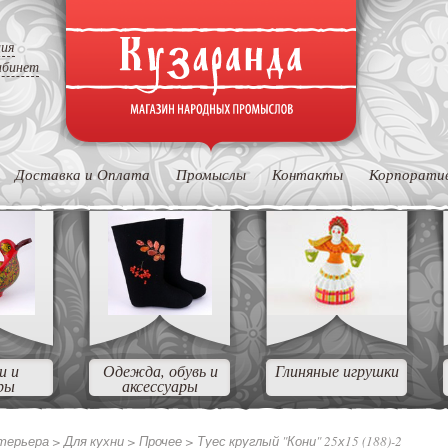
ция
абинет
Доставка и Оплата
Промыслы
Контакты
Корпорати
и и
Одежда, обувь и
Глиняные игрушки
ры
аксессуары
нтерьера
>
Для кухни
>
Прочее
>
Туес круглый "Кони" 25х15 (188)-2