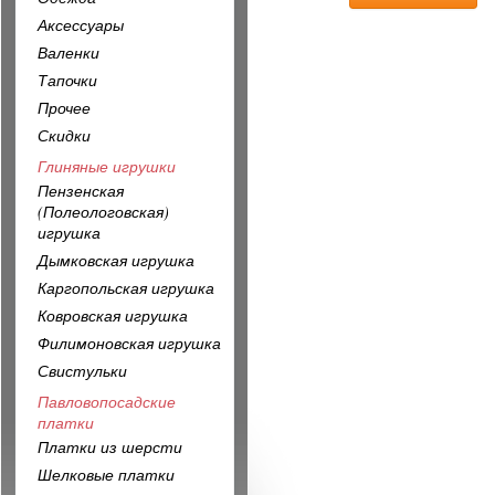
Аксессуары
Валенки
Тапочки
Прочее
Скидки
Глиняные игрушки
Пензенская
(Полеологовская)
игрушка
Дымковская игрушка
Каргопольская игрушка
Ковровская игрушка
Филимоновская игрушка
Свистульки
Павловопосадские
платки
Платки из шерсти
Шелковые платки