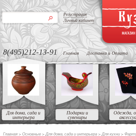
Регистрация
Личный кабинет
8(495)212-13-91
Главная
Доставка и Оплата
Для дома, сада и
Подарки и
Одежда, о
интерьера
сувениры
аксессу
Главная >
Основные >
Для дома, сада и интерьера >
Для кухни >
Фарт