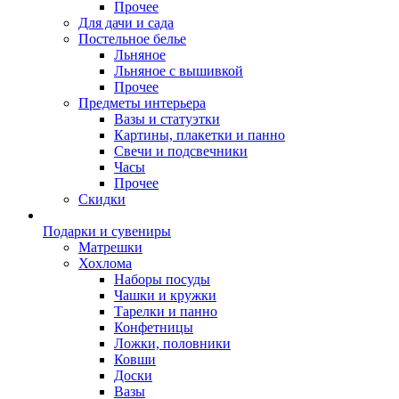
Прочее
Для дачи и сада
Постельное белье
Льняное
Льняное с вышивкой
Прочее
Предметы интерьера
Вазы и статуэтки
Картины, плакетки и панно
Свечи и подсвечники
Часы
Прочее
Скидки
Подарки и сувениры
Матрешки
Хохлома
Наборы посуды
Чашки и кружки
Тарелки и панно
Конфетницы
Ложки, половники
Ковши
Доски
Вазы