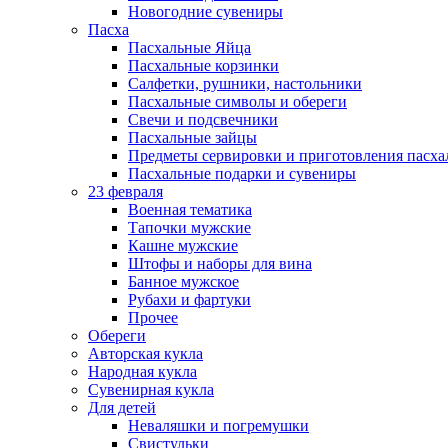
Новогодние сувениры
Пасха
Пасхальные Яйца
Пасхальные корзинки
Салфетки, рушники, настольники
Пасхальные символы и обереги
Свечи и подсвечники
Пасхальные зайцы
Предметы сервировки и приготовления пасх
Пасхальные подарки и сувениры
23 февраля
Военная тематика
Тапочки мужские
Кашне мужские
Штофы и наборы для вина
Банное мужское
Рубахи и фартуки
Прочее
Обереги
Авторская кукла
Народная кукла
Сувенирная кукла
Для детей
Неваляшки и погремушки
Свистульки