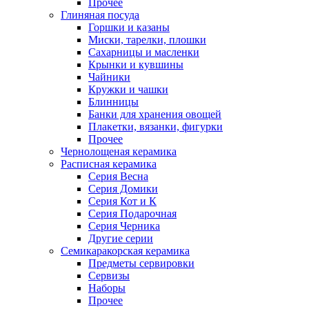
Прочее
Глиняная посуда
Горшки и казаны
Миски, тарелки, плошки
Сахарницы и масленки
Крынки и кувшины
Чайники
Кружки и чашки
Блинницы
Банки для хранения овощей
Плакетки, вязанки, фигурки
Прочее
Чернолощеная керамика
Расписная керамика
Серия Весна
Серия Домики
Серия Кот и К
Серия Подарочная
Серия Черника
Другие серии
Семикаракорская керамика
Предметы сервировки
Сервизы
Наборы
Прочее