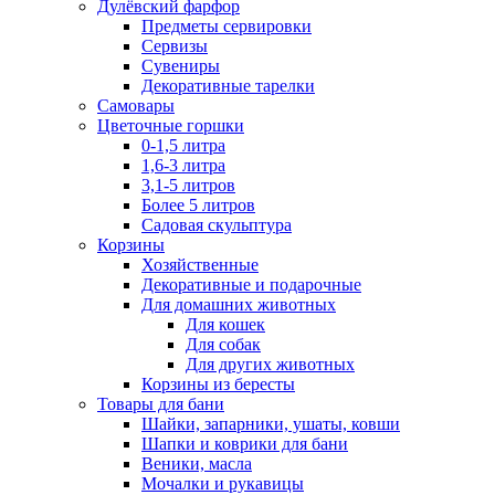
Дулёвский фарфор
Предметы сервировки
Сервизы
Сувениры
Декоративные тарелки
Самовары
Цветочные горшки
0-1,5 литра
1,6-3 литра
3,1-5 литров
Более 5 литров
Садовая скульптура
Корзины
Хозяйственные
Декоративные и подарочные
Для домашних животных
Для кошек
Для собак
Для других животных
Корзины из бересты
Товары для бани
Шайки, запарники, ушаты, ковши
Шапки и коврики для бани
Веники, масла
Мочалки и рукавицы