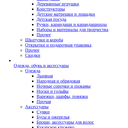
Деревянные игрушки
Конструкторы
Детские матрешки и лошадки
Детская посуда
Ручки, карандаши и карандашницы
Наборы и материалы для творчества
Прочее
Шкатулки и короба
Открытки и подарочная упаковка
Прочее
Скидки
Одежда, обувь и аксессуары
Одежда
Льняная
Народная и обрядовая
Ночные сорочки и пижамы
Носки и гольфы
Варежки, шарфы, повязки
Прочая
Аксессуары
Сумки
Бусы и ожерелья
Броши, аксессуары для волос
Кукарское кружево