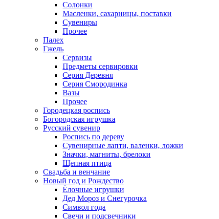
Солонки
Масленки, сахарницы, поставки
Сувениры
Прочее
Палех
Гжель
Сервизы
Предметы сервировки
Серия Деревня
Серия Смородинка
Вазы
Прочее
Городецкая роспись
Богородская игрушка
Русский сувенир
Роспись по дереву
Сувенирные лапти, валенки, ложки
Значки, магниты, брелоки
Щепная птица
Свадьба и венчание
Новый год и Рождество
Ёлочные игрушки
Дед Мороз и Снегурочка
Символ года
Свечи и подсвечники