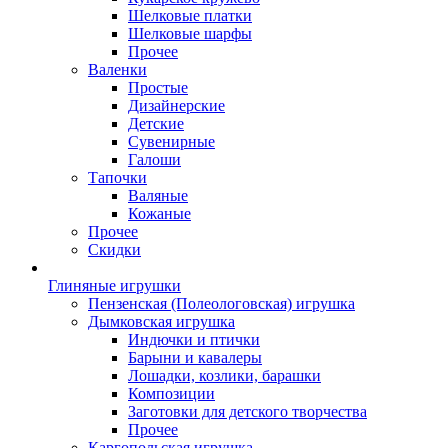
Шелковые платки
Шелковые шарфы
Прочее
Валенки
Простые
Дизайнерские
Детские
Сувенирные
Галоши
Тапочки
Валяные
Кожаные
Прочее
Скидки
Глиняные игрушки
Пензенская (Полеологовская) игрушка
Дымковская игрушка
Индючки и птички
Барыни и кавалеры
Лошадки, козлики, барашки
Композиции
Заготовки для детского творчества
Прочее
Каргопольская игрушка