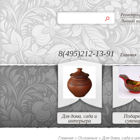
Регистра
Личный к
8(495)212-13-91
Главная
Для дома, сада и
Подарк
интерьера
сувени
Главная >
Основные
>
Для дома, сада и и