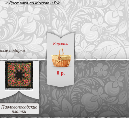
<
Доставка по Москве и РФ
Корзина
вные подарки
0 р.
Павловопосадские
платки