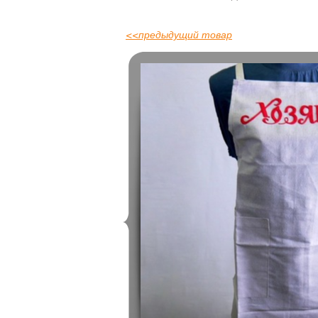
<<
предыдущий товар