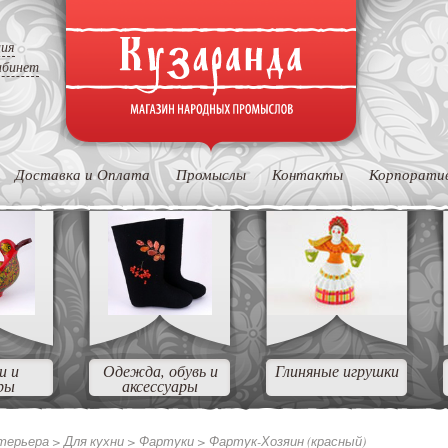
ция
абинет
Доставка и Оплата
Промыслы
Контакты
Корпорати
и и
Одежда, обувь и
Глиняные игрушки
ры
аксессуары
нтерьера
>
Для кухни
>
Фартуки
>
Фартук-Хозяин (красный)