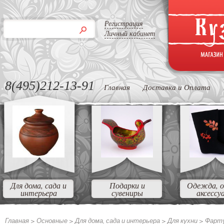
Регистрация
Личный кабинет
8(495)212-13-91
Главная
Доставка и Оплата
Для дома, сада и
Подарки и
Одежда, о
интерьера
сувениры
аксессу
Главная >
Основные
>
Для дома, сада и интерьера
>
Для кухни
>
Фарт