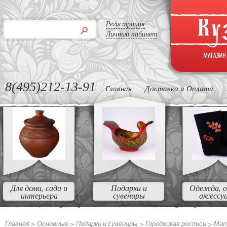
Регистрация
Личный кабинет
8(495)212-13-91
Главная
Доставка и Оплата
Для дома, сада и
Подарки и
Одежда, о
интерьера
сувениры
аксессу
Главная >
Основные
>
Подарки и сувениры
>
Городецкая роспись
>
Мат