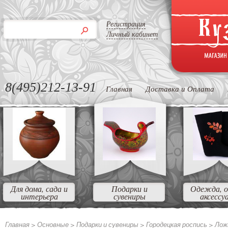
Регистрация
Личный кабинет
8(495)212-13-91
Главная
Доставка и Оплата
Для дома, сада и
Подарки и
Одежда, о
интерьера
сувениры
аксессу
Главная >
Основные
>
Подарки и сувениры
>
Городецкая роспись
>
Лож