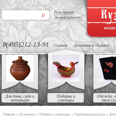
Регистрация
Личный кабинет
8(495)212-13-91
Главная
Доставка и Оплата
Для дома, сада и
Подарки и
Одежда, о
интерьера
сувениры
аксессу
Главная >
Основные
>
Подарки и сувениры
>
Городецкая роспись
>
Боч