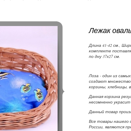
Лежак овал
Длина 41-42 см., Шир
комплекте поставля
по дну 37х27 см.
Лоза - один из самы
создают множество
корзины, хлебницы, в
Данная корзина рез
несомненно украсит
Данный товар произ
Все товары нашего 
России, являются п