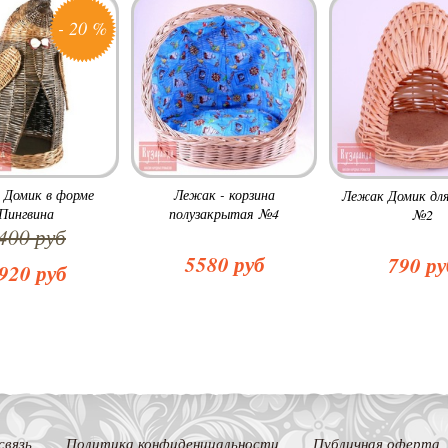
- 20 %
 Домик в форме
Лежак - корзина
Лежак Домик для
Пингвина
полузакрытая №4
№2
400 руб
5580 руб
790 ру
920 руб
связь
Политика конфиденциальности
Публичная оферта