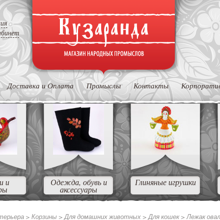
ция
абинет
Доставка и Оплата
Промыслы
Контакты
Корпорати
и и
Одежда, обувь и
Глиняные игрушки
ры
аксессуары
нтерьера
>
Корзины
>
Для домашних животных
>
Для кошек
>
Лежак ова