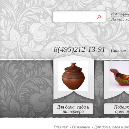
Регистра
Личный к
8(495)212-13-91
Главная
Для дома, сада и
Подарк
интерьера
сувени
Главная >
Основные
>
Для дома, сада и и