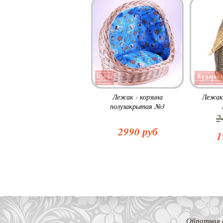
Лежак - корзина
Лежак
полузакрытая №3
2
2990 руб
1
Обратная 