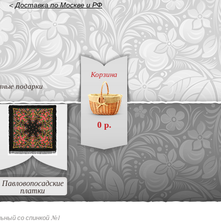
<
Доставка по Москве и РФ
Корзина
вные подарки
0 р.
Павловопосадские
платки
льный со спинкой №1