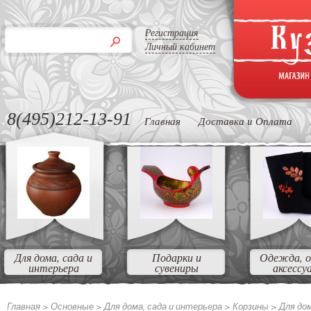
Регистрация
Личный кабинет
8(495)212-13-91
Главная
Доставка и Оплата
Для дома, сада и
Подарки и
Одежда, о
интерьера
сувениры
аксессу
Главная >
Основные
>
Для дома, сада и интерьера
>
Корзины
>
Для до