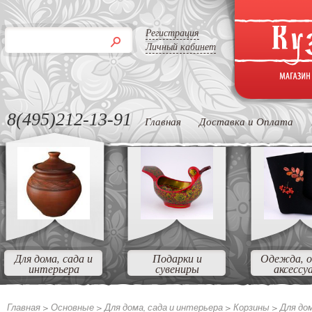
Регистрация
Личный кабинет
8(495)212-13-91
Главная
Доставка и Оплата
Для дома, сада и
Подарки и
Одежда, о
интерьера
сувениры
аксессу
Главная >
Основные
>
Для дома, сада и интерьера
>
Корзины
>
Для до