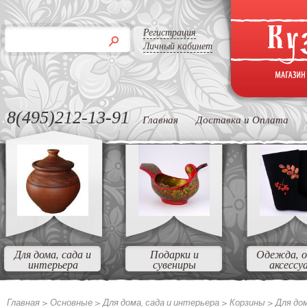
Регистрация
Личный кабинет
8(495)212-13-91
Главная
Доставка и Оплата
Для дома, сада и
Подарки и
Одежда, о
интерьера
сувениры
аксессу
Главная >
Основные
>
Для дома, сада и интерьера
>
Корзины
>
Для до