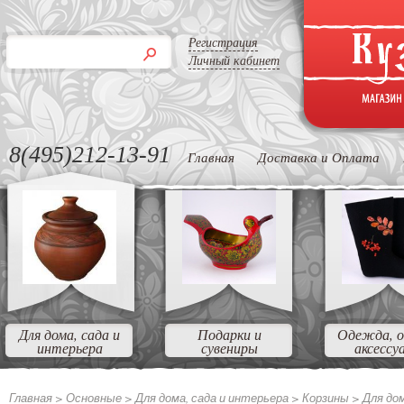
Регистрация
Личный кабинет
8(495)212-13-91
Главная
Доставка и Оплата
Для дома, сада и
Подарки и
Одежда, о
интерьера
сувениры
аксессу
Главная >
Основные
>
Для дома, сада и интерьера
>
Корзины
>
Для до