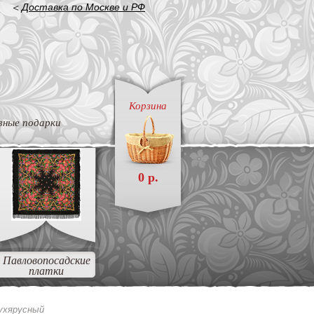
<
Доставка по Москве и РФ
Корзина
вные подарки
0 р.
Павловопосадские
платки
вухярусный