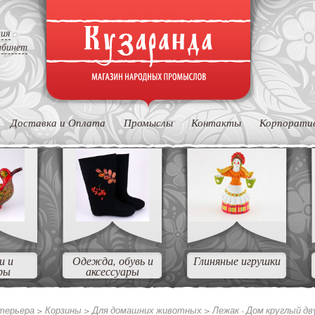
ция
абинет
Доставка и Оплата
Промыслы
Контакты
Корпорати
и и
Одежда, обувь и
Глиняные игрушки
ры
аксессуары
нтерьера
>
Корзины
>
Для домашних животных
>
Лежак - Дом круглый д