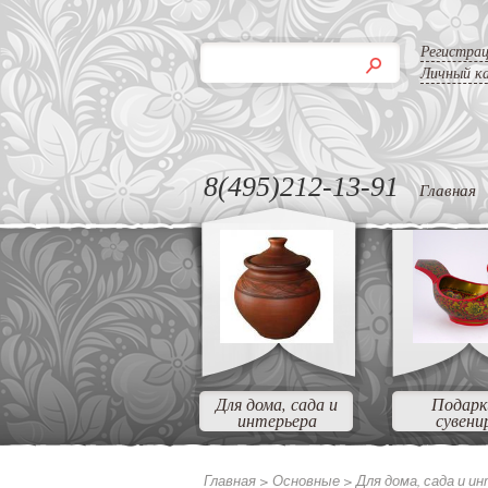
Регистра
Личный к
8(495)212-13-91
Главная
Для дома, сада и
Подарк
интерьера
сувени
Главная >
Основные
>
Для дома, сада и и