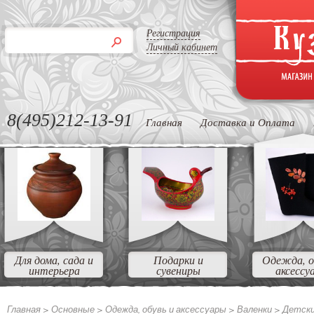
Регистрация
Личный кабинет
8(495)212-13-91
Главная
Доставка и Оплата
Для дома, сада и
Подарки и
Одежда, о
интерьера
сувениры
аксессу
Главная >
Основные
>
Одежда, обувь и аксессуары
>
Валенки
>
Детск