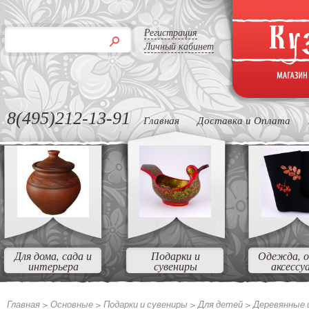
Регистрация
Личный кабинет
8(495)212-13-91
Главная
Доставка и Оплата
Для дома, сада и
Подарки и
Одежда, о
интерьера
сувениры
аксессу
Главная >
Основные
>
Подарки и сувениры
>
Для детей
>
Деревянные 