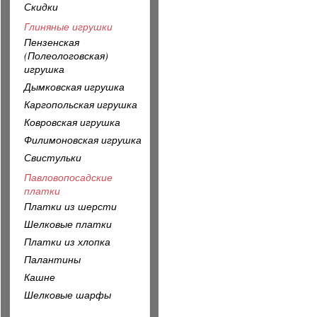
Скидки
Глиняные игрушки
Пензенская
(Полеологовская)
игрушка
Дымковская игрушка
Каргопольская игрушка
Ковровская игрушка
Филимоновская игрушка
Свистульки
Павловопосадские
платки
Платки из шерсти
Шелковые платки
Платки из хлопка
Палантины
Кашне
Шелковые шарфы