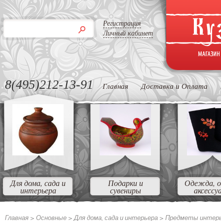
Регистрация
Личный кабинет
8(495)212-13-91
Главная
Доставка и Оплата
Для дома, сада и
Подарки и
Одежда, о
интерьера
сувениры
аксессу
Главная >
Основные >
Для дома, сада и интерьера >
Предметы интер