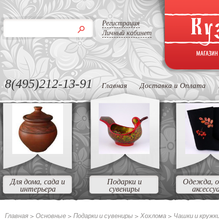
Регистрация
Личный кабинет
8(495)212-13-91
Главная
Доставка и Оплата
Для дома, сада и
Подарки и
Одежда, о
интерьера
сувениры
аксессу
Главная >
Основные
>
Подарки и сувениры
>
Хохлома
>
Чашки и кружк