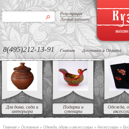
Регистрация
Личный кабинет
8(495)212-13-91
Главная
Доставка и Оплата
Для дома, сада и
Подарки и
Одежда, о
интерьера
сувениры
аксессу
Главная >
Основные
>
Одежда, обувь и аксессуары
>
Аксессуары
>
Бус