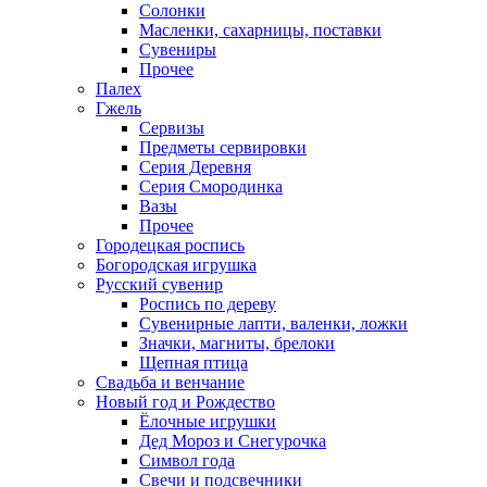
Солонки
Масленки, сахарницы, поставки
Сувениры
Прочее
Палех
Гжель
Сервизы
Предметы сервировки
Серия Деревня
Серия Смородинка
Вазы
Прочее
Городецкая роспись
Богородская игрушка
Русский сувенир
Роспись по дереву
Сувенирные лапти, валенки, ложки
Значки, магниты, брелоки
Щепная птица
Свадьба и венчание
Новый год и Рождество
Ёлочные игрушки
Дед Мороз и Снегурочка
Символ года
Свечи и подсвечники