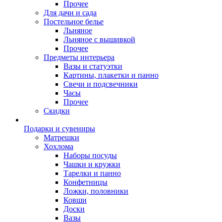
Прочее
Для дачи и сада
Постельное белье
Льняное
Льняное с вышивкой
Прочее
Предметы интерьера
Вазы и статуэтки
Картины, плакетки и панно
Свечи и подсвечники
Часы
Прочее
Скидки
Подарки и сувениры
Матрешки
Хохлома
Наборы посуды
Чашки и кружки
Тарелки и панно
Конфетницы
Ложки, половники
Ковши
Доски
Вазы