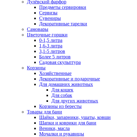
Дулёвский фарфор
Предметы сервировки
Сервизы
Сувениры
Декоративные тарелки
Самовары
Цветочные горшки
0-1,5 литра
1,6-3 литра
3,1-5 литров
Более 5 литров
Садовая скульптура
Корзины
Хозяйственные
Декоративные и подарочные
Для домашних животных
Для кошек
Для собак
Для других животных
Корзины из бересты
Товары для бани
Шайки, запарники, ушаты, ковши
Шапки и коврики для бани
Веники, масла
Мочалки и рукавицы