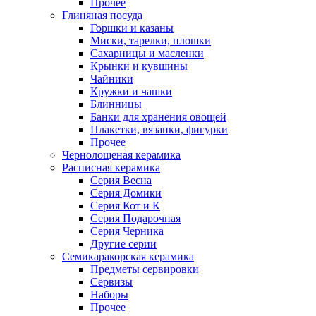
Прочее
Глиняная посуда
Горшки и казаны
Миски, тарелки, плошки
Сахарницы и масленки
Крынки и кувшины
Чайники
Кружки и чашки
Блинницы
Банки для хранения овощей
Плакетки, вязанки, фигурки
Прочее
Чернолощеная керамика
Расписная керамика
Серия Весна
Серия Домики
Серия Кот и К
Серия Подарочная
Серия Черника
Другие серии
Семикаракорская керамика
Предметы сервировки
Сервизы
Наборы
Прочее