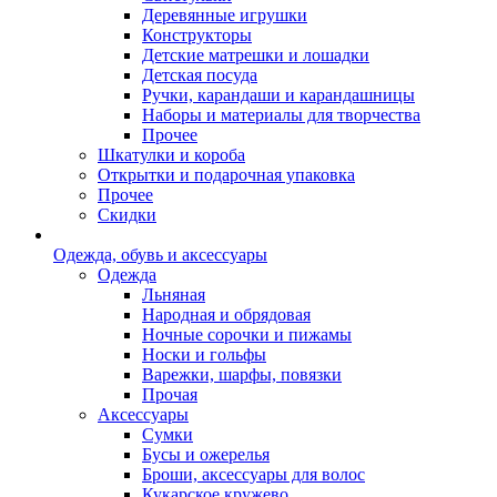
Деревянные игрушки
Конструкторы
Детские матрешки и лошадки
Детская посуда
Ручки, карандаши и карандашницы
Наборы и материалы для творчества
Прочее
Шкатулки и короба
Открытки и подарочная упаковка
Прочее
Скидки
Одежда, обувь и аксессуары
Одежда
Льняная
Народная и обрядовая
Ночные сорочки и пижамы
Носки и гольфы
Варежки, шарфы, повязки
Прочая
Аксессуары
Сумки
Бусы и ожерелья
Броши, аксессуары для волос
Кукарское кружево