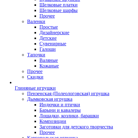
Шелковые платки
Шелковые шарфы
Прочее
Валенки
Простые
Дизайнерские
Детские
Сувенирные
Галоши
Тапочки
Валяные
Кожаные
Прочее
Скидки
Глиняные игрушки
Пензенская (Полеологовская) игрушка
Дымковская игрушка
Индючки и птички
Барыни и кавалеры
Лошадки, козлики, барашки
Композиции
Заготовки для детского творчества
Прочее
Каргопольская игрушка