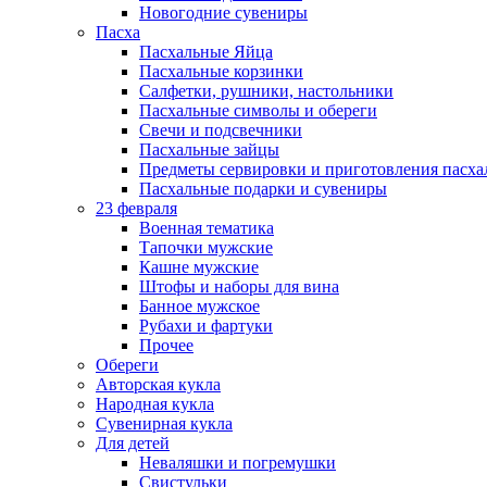
Новогодние сувениры
Пасха
Пасхальные Яйца
Пасхальные корзинки
Салфетки, рушники, настольники
Пасхальные символы и обереги
Свечи и подсвечники
Пасхальные зайцы
Предметы сервировки и приготовления пасх
Пасхальные подарки и сувениры
23 февраля
Военная тематика
Тапочки мужские
Кашне мужские
Штофы и наборы для вина
Банное мужское
Рубахи и фартуки
Прочее
Обереги
Авторская кукла
Народная кукла
Сувенирная кукла
Для детей
Неваляшки и погремушки
Свистульки