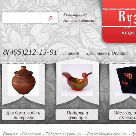
Регистрация
Личный кабинет
8(495)212-13-91
Главная
Доставка и Оплата
Для дома, сада и
Подарки и
Одежда, о
интерьера
сувениры
аксессу
Главная >
Основные
>
Подарки и сувениры
>
Богородская игрушка
>
Де