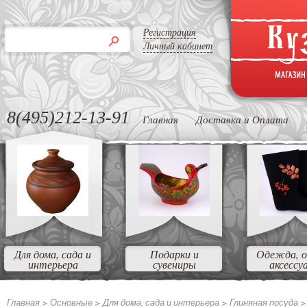
Регистрация
Личный кабинет
8(495)212-13-91
Главная
Доставка и Оплата
Для дома, сада и
Подарки и
Одежда, о
интерьера
сувениры
аксессу
Главная >
Основные >
Для дома, сада и интерьера >
Глиняная посуда 