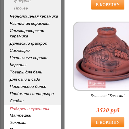
фигурки
Прочее
Чернолощеная керамика
Расписная керамика
Семикаракорская
керамика
Дулёвский фарфор
Самовары
Цветочные горшки
Корзины
Товары для бани
Для дачи и сада
Постельное белье
Предметы интерьера
Блинница "Колоски"
Скидки
3520 руб
Подарки и сувениры
Матрешки
Хохлома