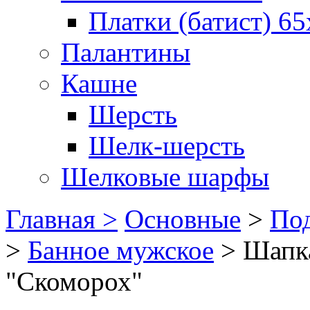
Платки (батист) 65
Палантины
Кашне
Шерсть
Шелк-шерсть
Шелковые шарфы
Главная >
Основные
>
Под
>
Банное мужское
>
Шапка
"Скоморох"