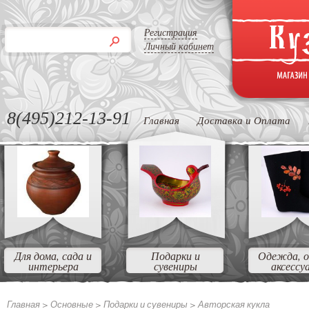
Регистрация
Личный кабинет
8(495)212-13-91
Главная
Доставка и Оплата
Для дома, сада и
Подарки и
Одежда, о
интерьера
сувениры
аксессу
Главная >
Основные >
Подарки и сувениры >
Авторская кукла