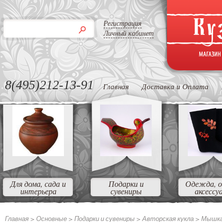
Регистрация
Личный кабинет
8(495)212-13-91
Главная
Доставка и Оплата
Для дома, сада и
Подарки и
Одежда, о
интерьера
сувениры
аксессу
Главная >
Основные
>
Подарки и сувениры
>
Авторская кукла
>
Мышка