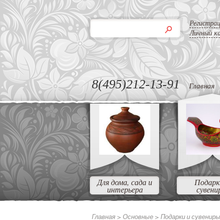
Регистра
Личный к
8(495)212-13-91
Главная
Для дома, сада и
Подарк
интерьера
сувени
Главная >
Основные
>
Подарки и сувенир