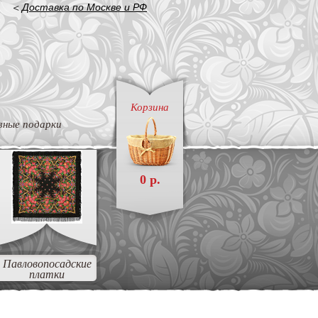
<
Доставка по Москве и РФ
Корзина
вные подарки
0 р.
Павловопосадские
платки