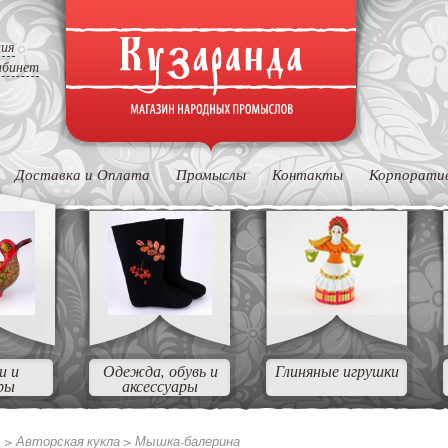
ция
абинет
Доставка и Оплата
Промыслы
Контакты
Корпорати
и и
Одежда, обувь и
Глиняные игрушки
ры
аксессуары
ы
>
Авторская кукла
>
Мышка-балерина