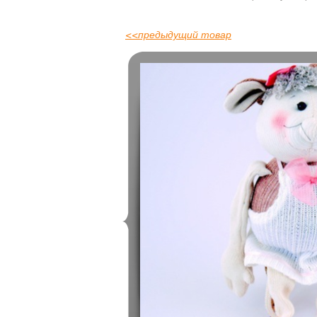
<<
предыдущий товар