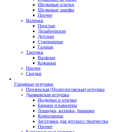
Шелковые платки
Шелковые шарфы
Прочее
Валенки
Простые
Дизайнерские
Детские
Сувенирные
Галоши
Тапочки
Валяные
Кожаные
Прочее
Скидки
Глиняные игрушки
Пензенская (Полеологовская) игрушка
Дымковская игрушка
Индючки и птички
Барыни и кавалеры
Лошадки, козлики, барашки
Композиции
Заготовки для детского творчества
Прочее
Каргопольская игрушка