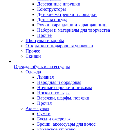
Деревянные игрушки
Конструкторы
Детские матрешки и лошадки
Детская посуда
Ручки, карандаши и карандашницы
Наборы и материалы для творчества
Прочее
Шкатулки и короба
Открытки и подарочная упаковка
Прочее
Скидки
Одежда, обувь и аксессуары
Одежда
Льняная
Народная и обрядовая
Ночные сорочки и пижамы
Носки и гольфы
Варежки, шарфы, повязки
Прочая
Аксессуары
Сумки
Бусы и ожерелья
Броши, аксессуары для волос
Кукарское кружево