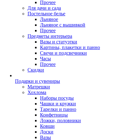
Прочее
Для дачи и сада
Постельное белье
Льняное
Льняное с вышивкой
Прочее
Предметы интерьера
Вазы и статуэтки
Картины, плакетки и панно
Свечи и подсвечники
Часы
Прочее
Скидки
Подарки и сувениры
Матрешки
Хохлома
Наборы посуды
Чашки и кружки
Тарелки и панно
Конфетницы
Ложки, половники
Ковши
Доски
Вазы