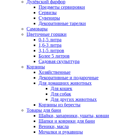
Дулёвский фарфор
Предметы сервировки
Сервизы
Сувениры
Декоративные тарелки
Самовары
Цветочные горшки
0-1,5 литра
1,6-3 литра
3,1-5 литров
Более 5 литров
Садовая скульптура
Корзины
Хозяйственные
Декоративные и подарочные
Для домашних животных
Для кошек
Для собак
Для других животных
Корзины из бересты
Товары для бани
Шайки, запарники, ушаты, ковши
Шапки и коврики для бани
Веники, масла
Мочалки и рукавицы