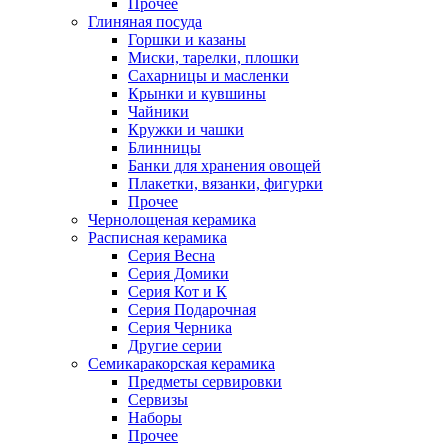
Прочее
Глиняная посуда
Горшки и казаны
Миски, тарелки, плошки
Сахарницы и масленки
Крынки и кувшины
Чайники
Кружки и чашки
Блинницы
Банки для хранения овощей
Плакетки, вязанки, фигурки
Прочее
Чернолощеная керамика
Расписная керамика
Серия Весна
Серия Домики
Серия Кот и К
Серия Подарочная
Серия Черника
Другие серии
Семикаракорская керамика
Предметы сервировки
Сервизы
Наборы
Прочее