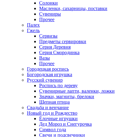
Солонки
Масленки, сахарницы, поставки
Сувениры
Прочее
Палех
Гжель
Сервизы
Предметы сервировки
Серия Деревня
Серия Смородинка
Вазы
Прочее
Городецкая роспись
Богородская игрушка
Русский сувенир
Роспись по дереву
Сувенирные лапти, валенки, ложки
Значки, магниты, брелоки
Щепная птица
Свадьба и венчание
Новый год и Рождество
Ёлочные игрушки
Дед Мороз и Снегурочка
Символ года
Свечи и подсвечники