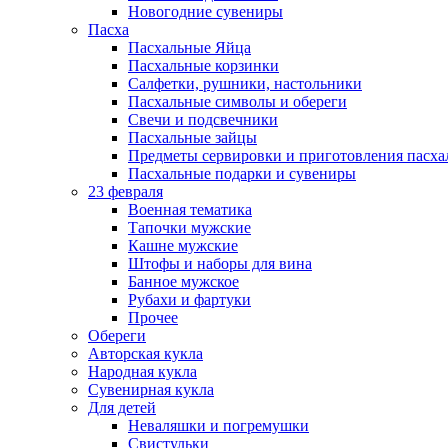
Новогодние сувениры
Пасха
Пасхальные Яйца
Пасхальные корзинки
Салфетки, рушники, настольники
Пасхальные символы и обереги
Свечи и подсвечники
Пасхальные зайцы
Предметы сервировки и приготовления пасх
Пасхальные подарки и сувениры
23 февраля
Военная тематика
Тапочки мужские
Кашне мужские
Штофы и наборы для вина
Банное мужское
Рубахи и фартуки
Прочее
Обереги
Авторская кукла
Народная кукла
Сувенирная кукла
Для детей
Неваляшки и погремушки
Свистульки