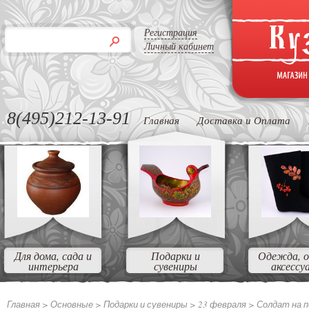
Регистрация
Личный кабинет
8(495)212-13-91
Главная
Доставка и Оплата
Для дома, сада и
Подарки и
Одежда, о
интерьера
сувениры
аксессу
Главная >
Основные
>
Подарки и сувениры
>
23 февраля
>
Солдат на п