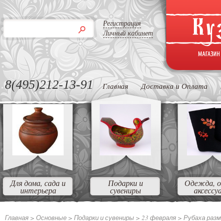
Регистрация
Личный кабинет
8(495)212-13-91
Главная
Доставка и Оплата
Для дома, сада и
Подарки и
Одежда, о
интерьера
сувениры
аксессу
Главная >
Основные
>
Подарки и сувениры
>
23 февраля
>
Рубаха разме