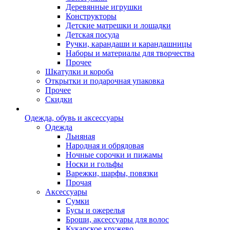
Деревянные игрушки
Конструкторы
Детские матрешки и лошадки
Детская посуда
Ручки, карандаши и карандашницы
Наборы и материалы для творчества
Прочее
Шкатулки и короба
Открытки и подарочная упаковка
Прочее
Скидки
Одежда, обувь и аксессуары
Одежда
Льняная
Народная и обрядовая
Ночные сорочки и пижамы
Носки и гольфы
Варежки, шарфы, повязки
Прочая
Аксессуары
Сумки
Бусы и ожерелья
Броши, аксессуары для волос
Кукарское кружево