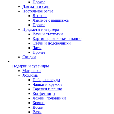
Прочее
Для дачи и сада
Постельное белье
Льняное
Льняное с вышивкой
Прочее
Предметы интерьера
Вазы и статуэтки
Картины, плакетки и панно
Свечи и подсвечники
Часы
Прочее
Скидки
Подарки и сувениры
Матрешки
Хохлома
Наборы посуды
Чашки и кружки
Тарелки и панно
Конфетницы
Ложки, половники
Ковши
Доски
Вазы