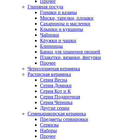
Прочее
Глиняная посуда
Горшки и казаны
Миски, тарелки, плошки
Сахарницы и масленки
Крынки и кувшины
Чайники
Кружки и чашки
Блинницы
Банки для хранения овощей
Плакетки, вязанки, фигурки
Прочее
Чернолощеная керамика
Расписная керамика
Серия Весна
Серия Домики
Серия Кот и К
Серия Подарочная
Серия Черника
Другие серии
Семикаракорская керамика
Предметы сервировки
Сервизы
Наборы
Прочее