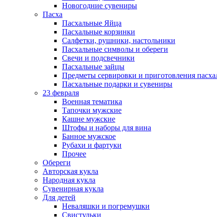
Новогодние сувениры
Пасха
Пасхальные Яйца
Пасхальные корзинки
Салфетки, рушники, настольники
Пасхальные символы и обереги
Свечи и подсвечники
Пасхальные зайцы
Предметы сервировки и приготовления пасх
Пасхальные подарки и сувениры
23 февраля
Военная тематика
Тапочки мужские
Кашне мужские
Штофы и наборы для вина
Банное мужское
Рубахи и фартуки
Прочее
Обереги
Авторская кукла
Народная кукла
Сувенирная кукла
Для детей
Неваляшки и погремушки
Свистульки