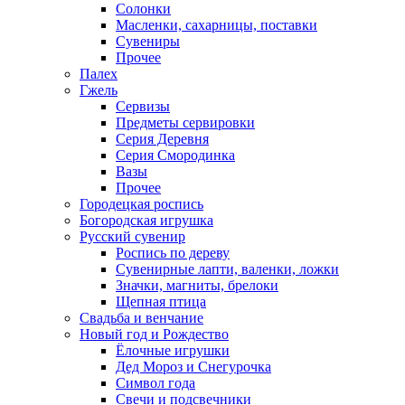
Солонки
Масленки, сахарницы, поставки
Сувениры
Прочее
Палех
Гжель
Сервизы
Предметы сервировки
Серия Деревня
Серия Смородинка
Вазы
Прочее
Городецкая роспись
Богородская игрушка
Русский сувенир
Роспись по дереву
Сувенирные лапти, валенки, ложки
Значки, магниты, брелоки
Щепная птица
Свадьба и венчание
Новый год и Рождество
Ёлочные игрушки
Дед Мороз и Снегурочка
Символ года
Свечи и подсвечники