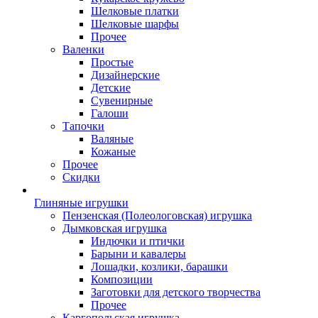
Шелковые платки
Шелковые шарфы
Прочее
Валенки
Простые
Дизайнерские
Детские
Сувенирные
Галоши
Тапочки
Валяные
Кожаные
Прочее
Скидки
Глиняные игрушки
Пензенская (Полеологовская) игрушка
Дымковская игрушка
Индючки и птички
Барыни и кавалеры
Лошадки, козлики, барашки
Композиции
Заготовки для детского творчества
Прочее
Каргопольская игрушка