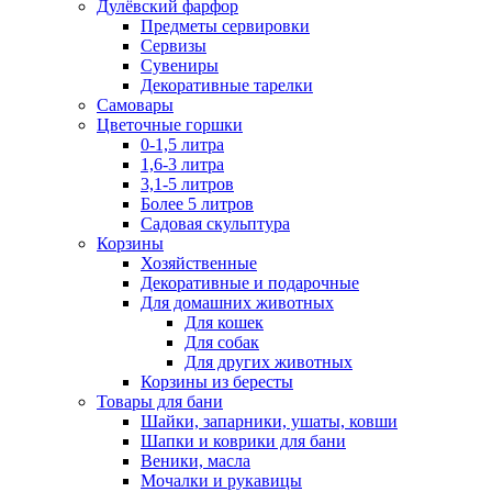
Дулёвский фарфор
Предметы сервировки
Сервизы
Сувениры
Декоративные тарелки
Самовары
Цветочные горшки
0-1,5 литра
1,6-3 литра
3,1-5 литров
Более 5 литров
Садовая скульптура
Корзины
Хозяйственные
Декоративные и подарочные
Для домашних животных
Для кошек
Для собак
Для других животных
Корзины из бересты
Товары для бани
Шайки, запарники, ушаты, ковши
Шапки и коврики для бани
Веники, масла
Мочалки и рукавицы